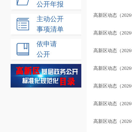
公开年报
高新区动态（2026
主动公开
事项清单
高新区动态（2026
依申请
高新区动态（2026
公开
高新区动态（2026
高新区动态（2026
高新区动态（2026
高新区动态（2026