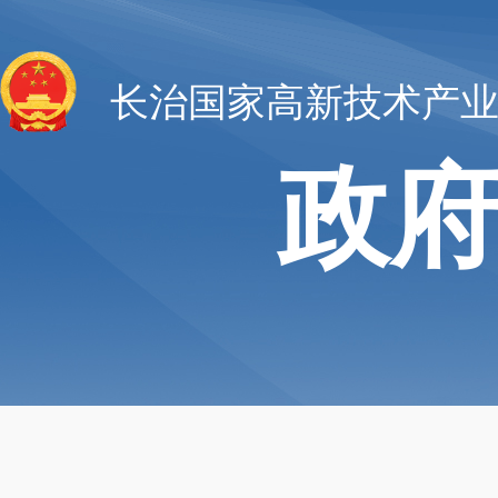
长治国家高新技术产
政