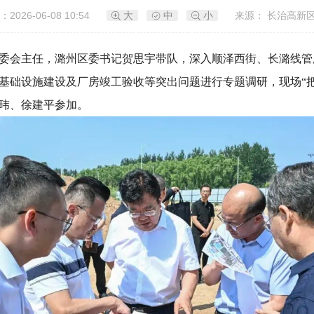
2026-06-08 10:54
大
中
小
来源： 长治高新
管委会主任，潞州区委书记贺思宇带队，深入顺泽西街、长潞线
基础设施建设及厂房竣工验收等突出问题进行专题调研，现场“
玮、徐建平参加。