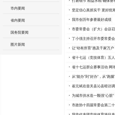
打磨细节 精益求精 确保
市内要闻
坚定信心真抓实干 更好统
我市创历年参赛最好成绩
省内要闻
市委常委会（扩大）会议召
国务院要闻
丁小强主持召开市委常委会
图片新闻
让“幼有所育”惠及千家万户
省十七运（竞技体育）五人
省十七运群众赛事活动 网
从“能办”到“好办”，从“跑
崔元斌在壶关县沁县暗访调
为城市供水造一颗强“心脏”
市政协十四届常委会第二十
我市代表团竞技体育项目表