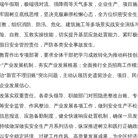
端午假期，极端强对流、强降雨等天气多发，企业生产、项目施
牢固树立底线思维，坚决克服麻痹松懈心态，全方位织密安全生
宣教，组织消防、防汛、危化、建筑施工等多场景实战安全演练
险、自救、互救实操技能，切实提升基层应急处置能力。紧盯极
假日安全管控责任，严防各类安全事故发生。
教育作出专项部署，要求全体干部把学习成效转化为推动科技创
一”产业发展机制，夯实产业发展根基；全面推行全员招商工作
治“新官不理旧账”突出问题，主动认领历史遗留涉企、项目、
企业发展信心。
改落实双重责任。各牵头领导、职能部门对照隐患整改台账、专
筹安全监管、作风整治、产业发展各项工作，做到安全生产不松
、信息报送、应急备勤制度，健全快速响应处置机制，确保一旦
持续做深做实安全生产月系列活动，纵深推进树立和践行正确政
以安全稳定环境、过硬工作作风、高质量发展成果，为全区经济