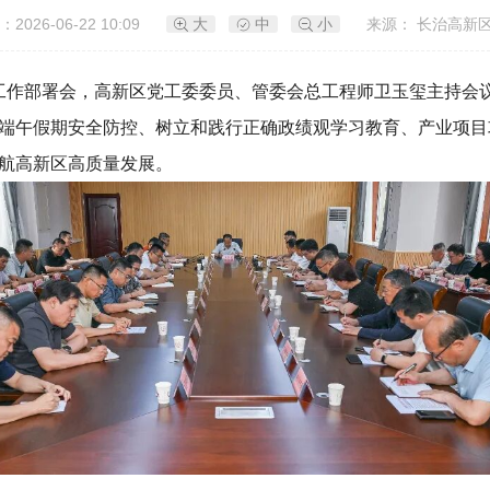
2026-06-22 10:09
大
中
小
来源： 长治高新
区工作部署会，高新区党工委委员、管委会总工程师卫玉玺主持会
端午假期安全防控、树立和践行正确政绩观学习教育、产业项目
航高新区高质量发展。