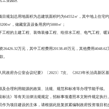
店工业园区
项目规划总用地面积为总建筑面积约为64552㎡，其中地上住宅约537
200㎡，储藏室及设备用房约5000㎡；
下工程的土建工程、装饰装修工程、给排水工程、电气工程、暖
资
26426.32
万元，其中工程费用20138.49万元，其他费用4048.6
款。
人民政府办公室会议纪要》
〔2023〕7次、
《2023年长治高新
源及合理利用能源的政策、法规、规范和标准等办理节能手续。
投标法》等有关法律法规规定，招标事项遵照本文附件规定执行
司
作为项目建设的主体，请根据此批复抓紧编制政府投资项目初