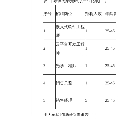
设“半导体无创光医疗产业化项目”。
序号
招聘岗位
招聘人数
年龄
嵌入式软件工程
1
1
25-45
师
云平台开发工程
2
1
25-45
师
3
光学工程师
1
25-45
4
销售总监
1
35-45
5
销售经理
5
25-45
用人单位招聘岗位需求表