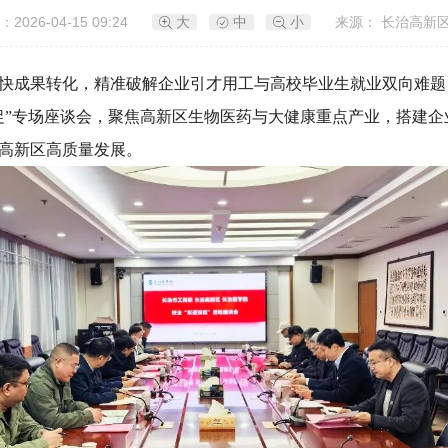
2026-04-15 09:24
大
中
小
来源： 长治高新
快成果转化，精准破解企业引才用工与高校毕业生就业双向难题
促”专场座谈会，聚焦高新区生物医药与大健康重点产业，搭建
高新区高质量发展。