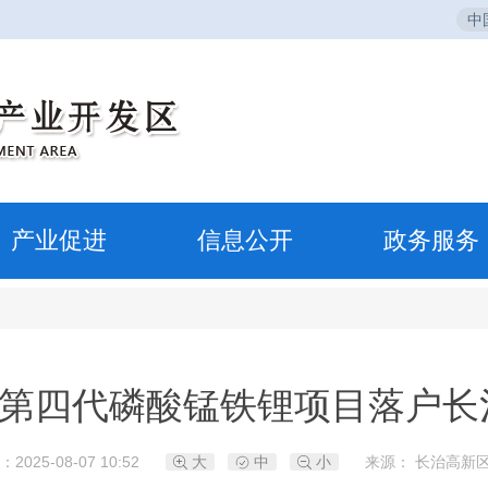
中
产业促进
信息公开
政务服务
吨第四代磷酸锰铁锂项目落户长
2025-08-07 10:52
大
中
小
来源： 长治高新