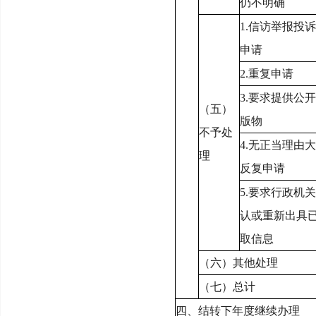
仍不明确
1.
信访举报投诉
申请
2.
重复申请
3.
要求提供公开
（五）
版物
不予处
4.
无正当理由大
理
反复申请
5.
要求行政机关
认或重新出具
取信息
（六）其他处理
（七）总计
四、结转下年度继续办理