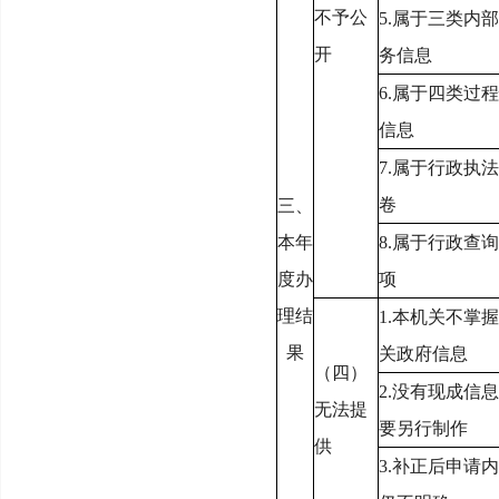
不予公
5.
属于三类内部
开
务信息
6.
属于四类过程
信息
7.
属于行政执法
卷
三、
本年
8.
属于行政查询
度办
项
理结
1.
本机关不掌握
果
关政府信息
（四）
2.
没有现成信息
无法提
要另行制作
供
3.
补正后申请内